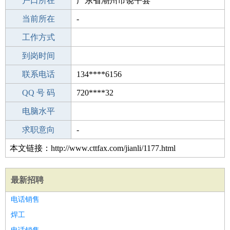
毕业学校
户口所在
职校/技校
广东省潮州市饶平县
所学专业
当前所在
-
-
工作经验
工作方式
18
驾 照
到岗时间
无
期望月薪
联系电话
134****6156
手机号码
QQ 号 码
134****6156
720****32
微信号码
电脑水平
134****6156
外语水平
求职意向
-
本文链接：http://www.cttfax.com/jianli/1177.html
最新招聘
电话销售
焊工