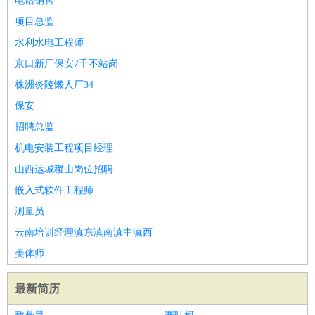
电话销售
项目总监
水利水电工程师
京口新厂保安7千不站岗
株洲炎陵懒人厂34
保安
招聘总监
机电安装工程项目经理
山西运城稷山岗位招聘
嵌入式软件工程师
测量员
云南培训经理滇东滇南滇中滇西
美体师
最新简历