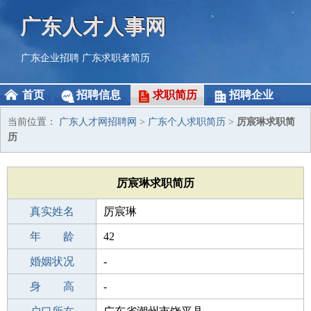
广东人才人事网
广东企业招聘
广东求职者简历
首页
招聘信息
求职简历
招聘企业
当前位置：
广东人才网招聘网
>
广东个人求职简历
>
厉宸琳求职简
历
厉宸琳求职简历
真实姓名
厉宸琳
性 别
年 龄
女
42
出生年月
婚姻状况
1984-06-05
-
学 历
身 高
职校/技校
-