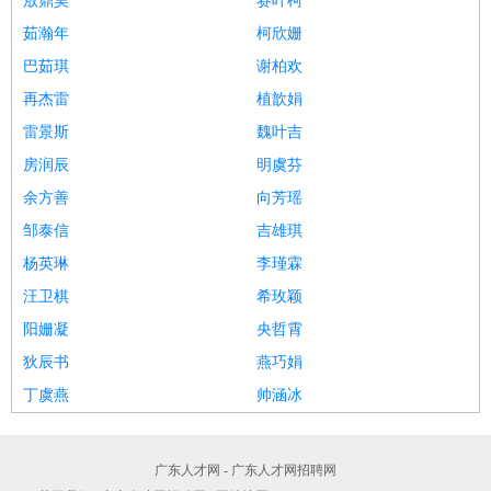
敖鼎昊
赛叶柯
茹瀚年
柯欣姗
巴茹琪
谢柏欢
再杰雷
植歆娟
雷景斯
魏叶吉
房润辰
明虞芬
余方善
向芳瑶
邹泰信
吉雄琪
杨英琳
李瑾霖
汪卫棋
希玫颖
阳姗凝
央哲霄
狄辰书
燕巧娟
丁虞燕
帅涵冰
广东人才网 - 广东人才网招聘网