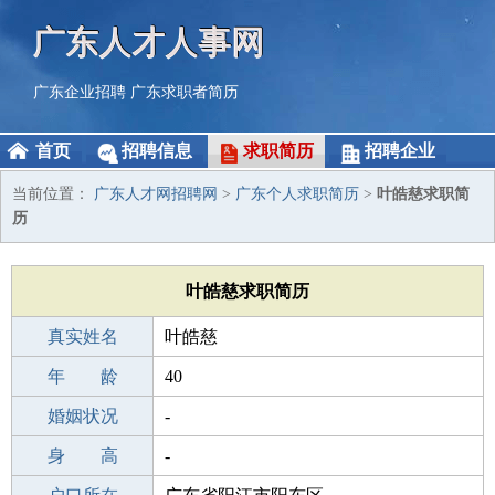
广东人才人事网
广东企业招聘
广东求职者简历
首页
招聘信息
求职简历
招聘企业
当前位置：
广东人才网招聘网
>
广东个人求职简历
>
叶皓慈求职简
历
叶皓慈求职简历
真实姓名
叶皓慈
性 别
年 龄
男
40
出生年月
婚姻状况
1986-05-19
-
学 历
身 高
职校/技校
-