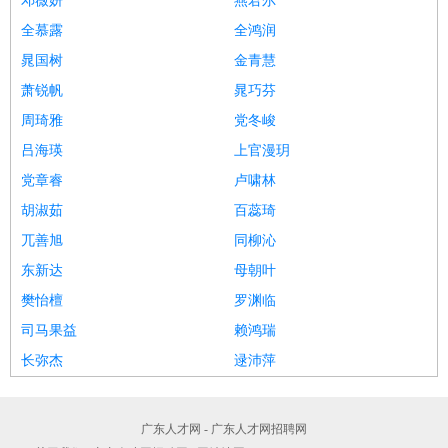
邓薇妍
燕君尔
全慕露
全鸿润
晁国树
金青慧
萧锐帆
晁巧芬
周琦雅
党冬峻
吕海瑛
上官漫玥
党章睿
卢啸林
胡淑茹
百蕊琦
兀善旭
同柳沁
东新达
母朝叶
樊怡檀
罗渊临
司马果益
赖鸿瑞
长弥杰
逯沛萍
广东人才网 - 广东人才网招聘网