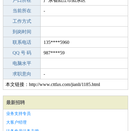
毕业学校
户口所在
秦皇岛高级干部管理船员预科班
广东省阳江市阳东区
所学专业
当前所在
-
-
工作经验
工作方式
16
驾 照
到岗时间
C照
期望月薪
联系电话
135****5960
手机号码
QQ 号 码
135****5960
987****59
微信号码
电脑水平
135****5960
外语水平
求职意向
-
本文链接：http://www.cttfax.com/jianli/1185.html
最新招聘
业务支持专员
大客户经理