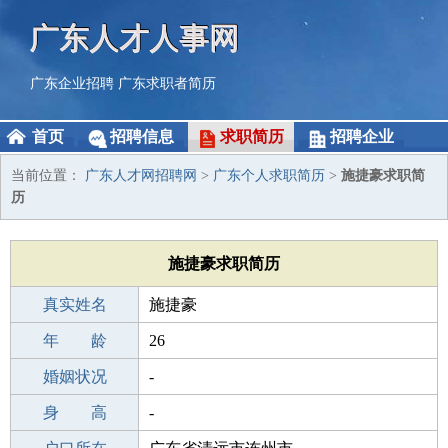
广东人才人事网
广东企业招聘
广东求职者简历
首页
招聘信息
求职简历
招聘企业
当前位置：
广东人才网招聘网
>
广东个人求职简历
>
施捷豪求职简
历
施捷豪求职简历
真实姓名
施捷豪
性 别
年 龄
男
26
出生年月
婚姻状况
2000-11-21
-
学 历
身 高
成人教育
-