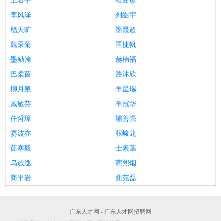
王若宇
桂曲彦
李风泽
列皓宇
嵇天旷
墨晨超
魏采菊
匡捷帆
墨励翰
赫楠福
巴柔茵
路沐欣
柳月泉
羊星瑞
臧敏芬
羊冠华
任哲璋
辅善强
赛波亦
权峻龙
茹寒毅
士素菡
乌诚逸
蔺熙烟
商平岩
曲苑磊
广东人才网 - 广东人才网招聘网