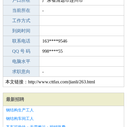
毕业学校
户口所在
成人教育
广东省清远市连州市
所学专业
当前所在
-
-
工作经验
工作方式
0
驾 照
到岗时间
A照
期望月薪
联系电话
163****9546
手机号码
QQ 号 码
163****9546
998****55
微信号码
电脑水平
163****9546
外语水平
求职意向
-
本文链接：http://www.cttfax.com/jianli/263.html
最新招聘
钢结构生产工人
钢结构车间工人