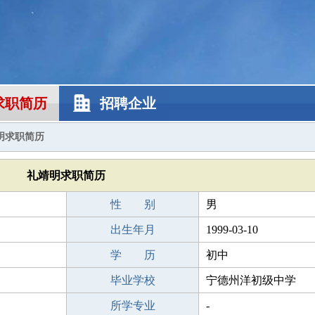
求职简历
招聘企业
明求职简历
礼靖明求职简历
性 别
男
出生年月
1999-03-10
学 历
初中
毕业学校
宁德州洋初级中学
所学专业
-