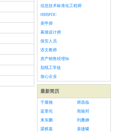
信息技术标准化工程师
HRBPDC
美甲师
幕墙设计师
保安人员
语文教师
房产销售经理8k
划线工学徒
放心企业
最新简历
于展翰
师昌临
蓝章伦
尧瑜邦
来东鹏
列桑婵
梁棋嘉
裴捷啸