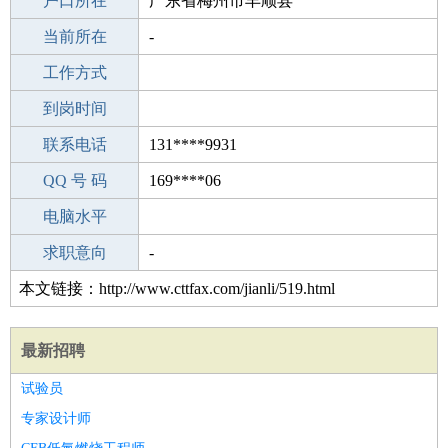
毕业学校
户口所在
常德市阳南塘学校初中
广东省梅州市丰顺县
所学专业
当前所在
-
-
工作经验
工作方式
0
驾 照
到岗时间
未知
期望月薪
联系电话
131****9931
手机号码
QQ 号 码
131****9931
169****06
微信号码
电脑水平
131****9931
外语水平
求职意向
-
本文链接：http://www.cttfax.com/jianli/519.html
最新招聘
试验员
专家设计师