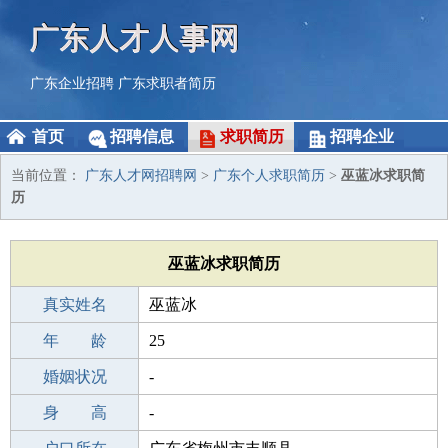
广东人才人事网
广东企业招聘
广东求职者简历
首页
招聘信息
求职简历
招聘企业
当前位置：
广东人才网招聘网
>
广东个人求职简历
>
巫蓝冰求职简
历
巫蓝冰求职简历
真实姓名
巫蓝冰
性 别
年 龄
女
25
出生年月
婚姻状况
2001-07-05
-
学 历
身 高
初中
-