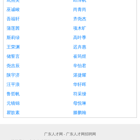
巩燕芙
郎泽帆
巫诚峻
尚青尚
吾福轩
齐尧杰
蒲莲茜
项木旷
斯莉绿
高叶季
王荣渊
迟卉惠
储誓言
崔筠煜
尧吉辰
辛怡君
陕宇济
湛捷耀
汪平浪
华轩晖
鲁哲帆
符采缦
元镜锦
母悦琳
瞿歆素
滕鹏翰
广东人才网 - 广东人才网招聘网