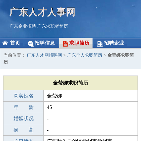
广东人才人事网
广东企业招聘
广东求职者简历
首页
招聘信息
求职简历
招聘企业
当前位置：
广东人才网招聘网
>
广东个人求职简历
>
金莹娜求职简
历
金莹娜求职简历
真实姓名
金莹娜
性 别
年 龄
女
45
出生年月
婚姻状况
1981-05-14
-
学 历
身 高
专科
-