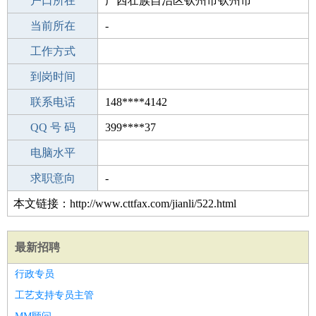
毕业学校
户口所在
浙江旅游职业学院
广西壮族自治区钦州市钦州市
所学专业
当前所在
-
-
工作经验
工作方式
19
驾 照
到岗时间
B照
期望月薪
联系电话
148****4142
手机号码
QQ 号 码
148****4142
399****37
微信号码
电脑水平
148****4142
外语水平
求职意向
-
本文链接：http://www.cttfax.com/jianli/522.html
最新招聘
行政专员
工艺支持专员主管