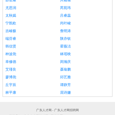
邵圣耀
共霜瑜
尤思润
芮苑玮
太秋嫣
吕睿蕊
宁凯欧
尚叶峻
吉峻极
詹明涛
端芬睿
陕亦钦
韩信贤
霍薇洁
种波尧
林瑶映
幸修德
闵瀚庆
艾瑾良
聂瑜鹏
廖博尧
邱艺雅
丘宇辰
谭静芳
林平康
屈诗姗
广东人才网 - 广东人才网招聘网