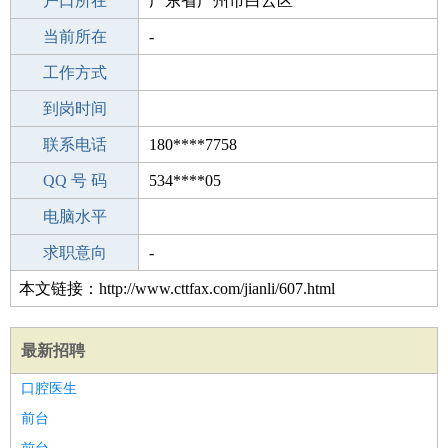
毕业学校
户口所在
郴州栗源镇明星学校
广东省广州市白云区
所学专业
当前所在
-
-
工作经验
工作方式
10
驾 照
到岗时间
B照
期望月薪
联系电话
180****7758
手机号码
QQ 号 码
180****7758
534****05
微信号码
电脑水平
180****7758
外语水平
求职意向
-
本文链接：http://www.cttfax.com/jianli/607.html
最新招聘
口腔医生
前台