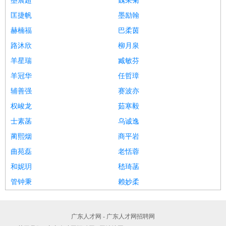
墨晨超
魏采菊
匡捷帆
墨励翰
赫楠福
巴柔茵
路沐欣
柳月泉
羊星瑞
臧敏芬
羊冠华
任哲璋
辅善强
赛波亦
权峻龙
茹寒毅
士素菡
乌诚逸
蔺熙烟
商平岩
曲苑磊
老恬蓉
和妮玥
嵇琦菡
管钟秉
赖妙柔
广东人才网 - 广东人才网招聘网