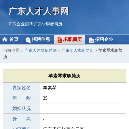
广东人才人事网
广东企业招聘
广东求职者简历
首页
招聘信息
求职简历
招聘企业
当前位置：
广东人才网招聘网
>
广东个人求职简历
>
羊素琴求职简
历
羊素琴求职简历
真实姓名
羊素琴
性 别
年 龄
女
35
出生年月
婚姻状况
1991-07-10
-
学 历
身 高
初中
-