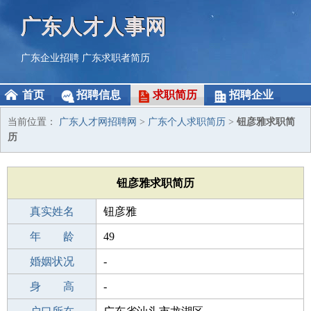
广东人才人事网
广东企业招聘
广东求职者简历
首页
招聘信息
求职简历
招聘企业
当前位置：
广东人才网招聘网
>
广东个人求职简历
>
钮彦雅求职简
历
钮彦雅求职简历
真实姓名
钮彦雅
性 别
年 龄
女
49
出生年月
婚姻状况
1977-02-09
-
学 历
身 高
高中
-