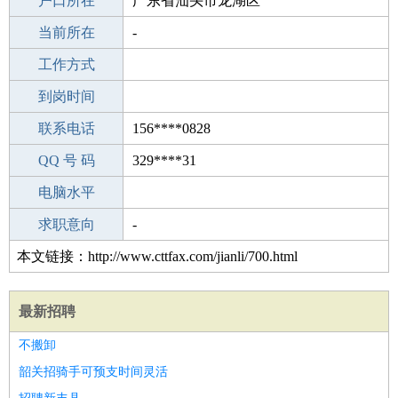
毕业学校
户口所在
宁德东源中学
广东省汕头市龙湖区
所学专业
当前所在
-
-
工作经验
工作方式
24
驾 照
到岗时间
未知
期望月薪
联系电话
156****0828
手机号码
QQ 号 码
156****0828
329****31
微信号码
电脑水平
156****0828
外语水平
求职意向
-
本文链接：http://www.cttfax.com/jianli/700.html
最新招聘
不搬卸
韶关招骑手可预支时间灵活