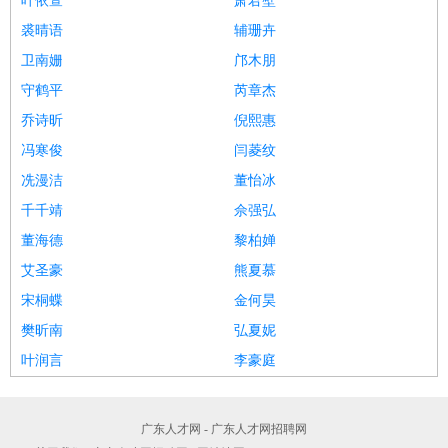
叶依萱
萧君壁
裘晴语
辅珊卉
卫南姗
邝木朋
守鹤平
芮章杰
乔诗昕
倪熙惠
冯寒俊
闫菱纹
冼漫洁
董怡冰
千千靖
佘强弘
董海德
黎柏婵
艾圣豪
熊夏慕
宋桐蝶
金何昊
樊昕南
弘夏妮
叶润言
李豪庭
广东人才网 - 广东人才网招聘网