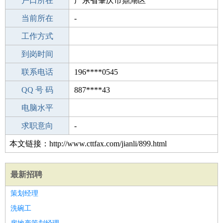
毕业学校
户口所在
福清城兴初级中学
广东省肇庆市鼎湖区
所学专业
当前所在
-
-
工作经验
工作方式
15
驾 照
到岗时间
C照
期望月薪
联系电话
196****0545
手机号码
QQ 号 码
196****0545
887****43
微信号码
电脑水平
196****0545
外语水平
求职意向
-
本文链接：http://www.cttfax.com/jianli/899.html
最新招聘
策划经理
洗碗工