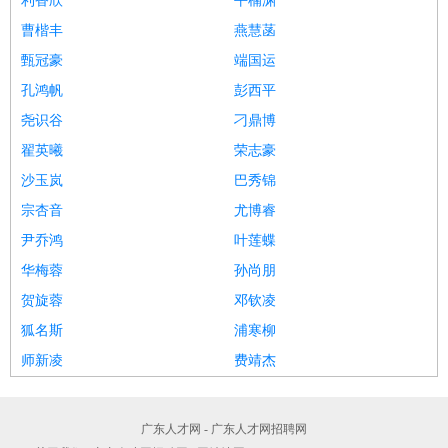
利香欣
平楠渊
曹楷丰
燕慧菡
甄冠豪
端国运
孔鸿帆
彭西平
尧识谷
刁鼎博
翟英曦
荣志豪
沙玉岚
巴秀锦
宗杏音
尤博睿
尹乔鸿
叶莲蝶
华梅蓉
孙尚朋
贺旋蓉
邓钦凌
狐名斯
浦寒柳
师新凌
费靖杰
广东人才网 - 广东人才网招聘网