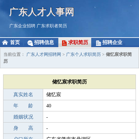
广东人才人事网
广东企业招聘
广东求职者简历
首页
招聘信息
求职简历
招聘企业
当前位置：
广东人才网招聘网
>
广东个人求职简历
>
储忆宸求职简
历
储忆宸求职简历
真实姓名
储忆宸
性 别
年 龄
女
40
出生年月
婚姻状况
1986-05-05
-
学 历
身 高
初中
-