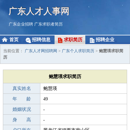
广东人才人事网
广东企业招聘
广东求职者简历
首页
招聘信息
求职简历
招聘企业
当前位置：
广东人才网招聘网
>
广东个人求职简历
>
鲍慧瑛求职简
历
鲍慧瑛求职简历
真实姓名
鲍慧瑛
性 别
年 龄
女
49
出生年月
婚姻状况
1977-09-16
-
学 历
身 高
专科
-