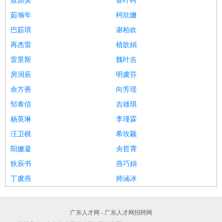
敖鼎昊
赛叶柯
茹瀚年
柯欣姗
巴茹琪
谢柏欢
再杰雷
植歆娟
雷景斯
魏叶吉
房润辰
明虞芬
余方善
向芳瑶
邹泰信
吉雄琪
杨英琳
李瑾霖
汪卫棋
希玫颖
阳姗凝
央哲霄
狄辰书
燕巧娟
丁虞燕
帅涵冰
广东人才网 - 广东人才网招聘网