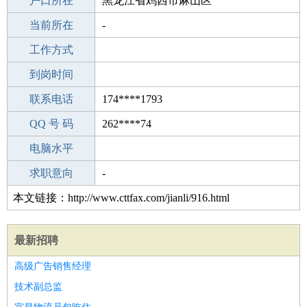
毕业学校
户口所在
专科
黑龙江省鸡西市麻山区
所学专业
当前所在
-
-
工作经验
工作方式
24
驾 照
到岗时间
未知
期望月薪
联系电话
174****1793
手机号码
QQ 号 码
174****1793
262****74
微信号码
电脑水平
174****1793
外语水平
求职意向
-
本文链接：http://www.cttfax.com/jianli/916.html
最新招聘
高级广告销售经理
技术副总监