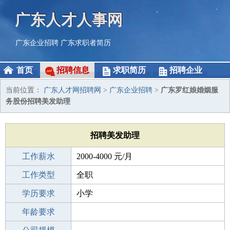
广东人才人事网
广东企业招聘
广东求职者简历
首页
招聘信息
求职简历
招聘企业
当前位置：
广东人才网招聘网
>
广东企业招聘
>
广东罗红娘婚姻服
务股份招聘美发助理
招聘美发助理
工作薪水
2000-4000 元/月
招聘人数
工作类型
10人
全职
性别要求
学历要求
-
小学
工作经验
年龄要求
不限