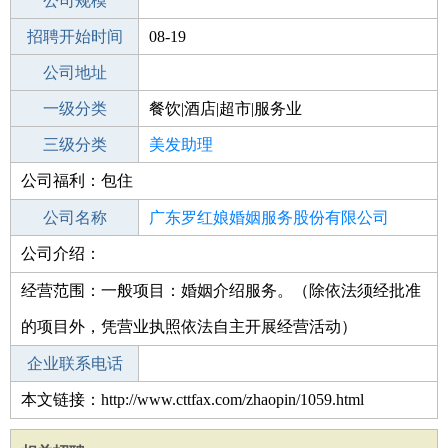
工作地点
公司规模
招聘开始时间
公司电话
08-19
招聘结束时间
公司地址
2022-02-19
一级分类
餐饮|酒店|超市|服务业
二级分类
三级分类
美容/美发
美发助理
公司福利：包住
其他行业
美发
公司名称
广东罗红娘婚姻服务股份有限公司
公司介绍：
公司类型
其他股份有限公司(非上市)
经营范围：一般项目：婚姻介绍服务。（除依法须经批准
的项目外，凭营业执照依法自主开展经营活动）
企业联系电话
本文链接：http://www.cttfax.com/zhaopin/1059.html