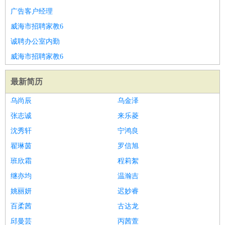
广告客户经理
威海市招聘家教6
诚聘办公室内勤
威海市招聘家教6
最新简历
乌尚辰
乌金泽
张志诚
来乐菱
沈秀轩
宁鸿良
翟琳茵
罗信旭
班欣霜
程莉絮
继亦均
温瀚吉
姚丽妍
迟妙睿
百柔茜
古达龙
邱曼芸
丙茜萱