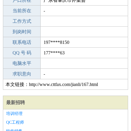
毕业学校
户口所在
江苏省建湖中等专业学校
广东省肇庆市怀集县
所学专业
当前所在
-
-
工作经验
工作方式
0
驾 照
到岗时间
A照
期望月薪
联系电话
197****8150
手机号码
QQ 号 码
197****8150
177****63
微信号码
电脑水平
197****8150
外语水平
求职意向
-
本文链接：http://www.cttfax.com/jianli/167.html
最新招聘
培训经理
QC工程师