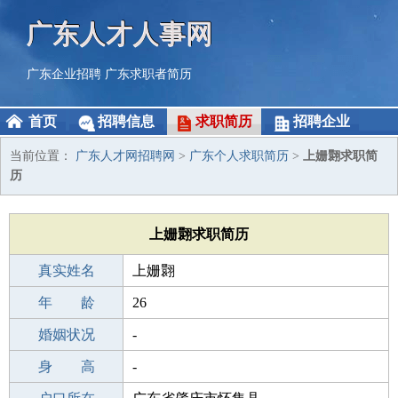
广东人才人事网
广东企业招聘
广东求职者简历
首页
招聘信息
求职简历
招聘企业
当前位置：
广东人才网招聘网
>
广东个人求职简历
>
上姗翾求职简
历
上姗翾求职简历
真实姓名
上姗翾
性 别
年 龄
女
26
出生年月
婚姻状况
2000-03-22
-
学 历
身 高
职校/技校
-