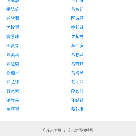
伍璐媚
乌齐健
岳弘栋
苗智超
辅钦顺
区岚雁
弋峻明
姚新锦
雷景玮
乞紫秀
于夏青
车伟庆
慕英莉
慕彩莉
慕迎琪
慕芳筠
赵楠木
慕海琴
和弘翎
慕如娟
慕冰素
段欣佳
谢静宛
守蝶芷
牟丽明
慕花琳
广东人才网 - 广东人才网招聘网