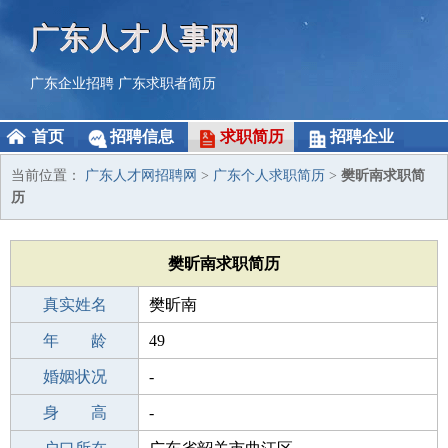
广东人才人事网
广东企业招聘
广东求职者简历
首页
招聘信息
求职简历
招聘企业
当前位置：
广东人才网招聘网
>
广东个人求职简历
>
樊昕南求职简
历
樊昕南求职简历
真实姓名
樊昕南
性 别
年 龄
女
49
出生年月
婚姻状况
1977-08-18
-
学 历
身 高
成人教育
-