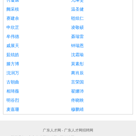
付凝菡
兀琳雯
阙采枝
温圣健
赛建余
嵇炫仁
申欣芷
凌敬硕
牟伟德
聂瑞雷
戚展天
钟瑞恩
茹炫皓
沈霜瑜
滕方博
莫素彤
沈润万
蔺肖辰
古朝曲
言荣国
相琦薇
翟娜沛
明谷烈
佟晓映
麦嘉珊
穆鹏靖
广东人才网 - 广东人才网招聘网