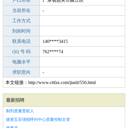
毕业学校
户口所在
成都市亚成驾驶培训学校 (亚成驾校)
广东省韶关市曲江区
所学专业
当前所在
-
-
工作经验
工作方式
24
驾 照
到岗时间
无
期望月薪
联系电话
140****3415
手机号码
QQ 号 码
140****3415
762****74
微信号码
电脑水平
140****3415
外语水平
求职意向
-
本文链接：http://www.cttfax.com/jianli/550.html
最新招聘
制剂质量受权人
德资五百强招呼叫中心质量控制主管