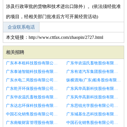
涉及行政审批的货物和技术进出口除外）。(依法须经批准
的项目，经相关部门批准后方可开展经营活动)
企业联系电话
本文链接：http://www.cttfax.com/zhaopin/2727.html
相关招聘
广东本本租科技股份有限公司招聘口腔医生全科
广东华农温氏畜牧股份有限公司开平苍城服务部招聘口腔执业医生
广东泰迪智能科技股份有限公司南宁分公司招聘内科全科医生
广东有道汽车集团股份有限公司番禺分公司招聘口腔助理医生
广东水电二局股份有限公司成都分公司招聘口腔助理医师
纵横泗海(广东)船务股份有限公司招聘全科医生
广东乾开环保股份有限公司招聘眼科医师
广东风华高新科技股份有限公司电子工程开发分公司招聘临床医生
广东华农温氏畜牧股份有限公司英州分公司招聘内
广东风华高新科技股份有限公司电子工程开发分公司招聘中西医结合
广东达志环保科技股份有限公司上海分公司招聘超声医生
广东思锐光学股份有限公司上海分公司招聘口腔医生
中国石化销售股份有限公司广东汕头红旗岭加油站招聘口腔全科执业或助理医师
广东城基生态科技股份有限公司宣城分公司招聘急招
广东南银财富管理股份有限公司惠州分公司招聘口腔医生,正畸医生,种植医生
中国石化销售股份有限公司广东广州花山加油站招聘正畸医生,口腔医生