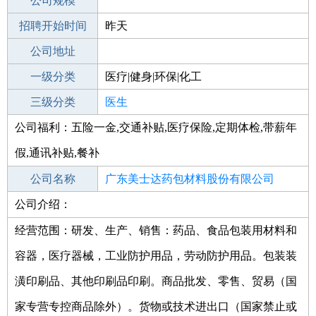
工作地点
公司规模
招聘开始时间
公司电话
昨天
招聘结束时间
公司地址
2021-10-06
一级分类
医疗|健身|环保|化工
二级分类
三级分类
医疗/护理
医生
公司福利：五险一金,交通补贴,医疗保险,定期体检,带薪年
其他行业
制药/生物工程/医护
假,通讯补贴,餐补
公司名称
广东美士达药包材料股份有限公司
公司介绍：
公司类型
股份有限公司(非上市、自然人投资或控
股)
经营范围：研发、生产、销售：药品、食品包装用材料和
容器，医疗器械，工业防护用品，劳动防护用品。包装装
潢印刷品、其他印刷品印刷。商品批发、零售、贸易（国
家专营专控商品除外）。货物或技术进出口（国家禁止或