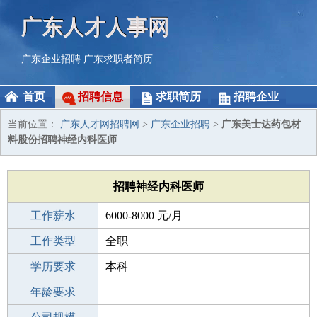
广东人才人事网
广东企业招聘
广东求职者简历
首页
招聘信息
求职简历
招聘企业
当前位置：
广东人才网招聘网
>
广东企业招聘
>
广东美士达药包材
料股份招聘神经内科医师
招聘神经内科医师
工作薪水
6000-8000 元/月
招聘人数
工作类型
1人
全职
性别要求
学历要求
-
本科
工作经验
年龄要求
不限