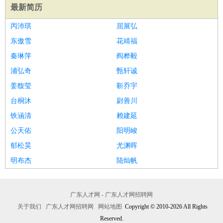
最新简历
丙沛琪
屈展弘
东傲雪
花靖福
秦琳萍
阎桦毅
浦弘奇
甄轩诚
姜馥莹
靳乔宇
台桐沐
尉善川
铁涵清
赖建延
公天佑
阳明峻
郁松昊
尤渊晖
明布杰
陆灿帆
广东人才网 - 广东人才网招聘网
关于我们
广东人才网招聘网
网站地图
Copyright © 2010-2026 All Rights
Reserved.