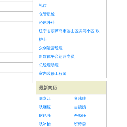
礼仪
仓管质检
沁尿外科
辽宁省葫芦岛市连山区滨河小区.歌厅招聘女服务员
护士
众创运营经理
新媒体平台运营专员
总经理助理
室内装修工程师
最新简历
喻嘉江
鱼玮胜
耿烟妮
吉婉嫣
尉伦强
吾桦瑾
耿冰怡
班诗雯