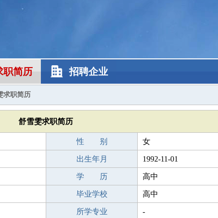
求职简历
招聘企业
雯求职简历
舒雪雯求职简历
性 别
女
出生年月
1992-11-01
学 历
高中
毕业学校
高中
所学专业
-