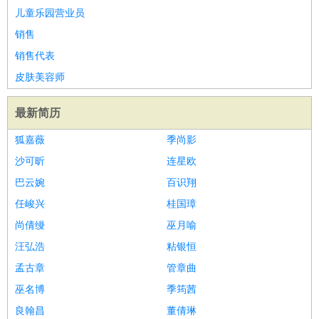
儿童乐园营业员
销售
销售代表
皮肤美容师
最新简历
狐嘉薇
季尚影
沙可昕
连星欧
巴云婉
百识翔
任峻兴
桂国璋
尚倩缦
巫月喻
汪弘浩
粘银恒
孟古章
管章曲
巫名博
季筠茜
良翰昌
董倩琳