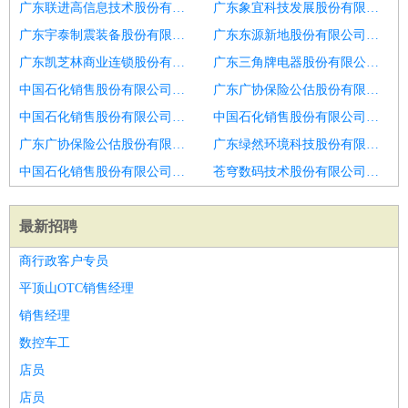
广东联进高信息技术股份有限公司招聘口腔医生
广东象宜科技发展股份有限公司招聘口腔医生
广东宇泰制震装备股份有限公司招聘口腔助理医师
广东东源新地股份有限公司中山分公司招聘精神科助理医生
广东凯芝林商业连锁股份有限公司汕头外砂虹璟湾分公司招聘中医医生,中西医结合,中医妇科,中医儿科,中医内科,中医外科,针灸推拿
广东三角牌电器股份有限公司招聘济南市招聘保健医生6
中国石化销售股份有限公司广东清远英德新城中心加油站招聘口腔助理
广东广协保险公估股份有限公司茂名市分公司招聘洁牙师
中国石化销售股份有限公司广东广州上漖加油站东站招聘口腔助理医生
中国石化销售股份有限公司广东广州上漖加油站东站招聘精神科临床助理医师
广东广协保险公估股份有限公司茂名市分公司招聘口腔助理医师
广东绿然环境科技股份有限公司惠州仲恺分公司招聘内科医生
中国石化销售股份有限公司广东云浮新世纪大道加油站招聘医生助理
苍穹数码技术股份有限公司广东分公司招聘彩超
最新招聘
商行政客户专员
平顶山OTC销售经理
销售经理
数控车工
店员
店员