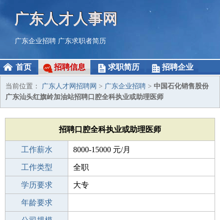
广东人才人事网
广东企业招聘
广东求职者简历
首页
招聘信息
求职简历
招聘企业
当前位置：
广东人才网招聘网
>
广东企业招聘
>
中国石化销售股份
广东汕头红旗岭加油站招聘口腔全科执业或助理医师
招聘口腔全科执业或助理医师
工作薪水
8000-15000 元/月
招聘人数
工作类型
1人
全职
性别要求
学历要求
-
大专
工作经验
年龄要求
不限