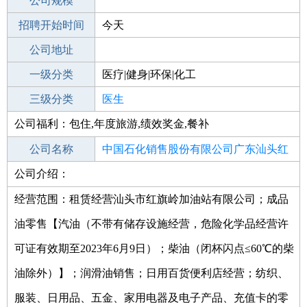
工作地点
公司规模
招聘开始时间
公司电话
今天
招聘结束时间
公司地址
2021-10-24
一级分类
医疗|健身|环保|化工
二级分类
三级分类
医疗/护理
医生
公司福利：包住,年度旅游,绩效奖金,餐补
其他行业
制药/生物工程/医护
公司名称
中国石化销售股份有限公司广东汕头红
公司介绍：
公司类型
旗岭加油站
股份有限公司分公司(国有控股)
经营范围：租赁经营汕头市红旗岭加油站有限公司；成品
油零售【汽油（不带有储存设施经营，危险化学品经营许
可证有效期至2023年6月9日）；柴油（闭杯闪点≤60℃的柴
油除外）】；润滑油销售；日用百货便利店经营；纺织、
服装、日用品、五金、家用电器及电子产品、充值卡的零